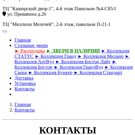
ТЦ "Каширский двор-1", 4-й этаж Павильон №4-С85/1
ул. Пришвина д.26
ТЦ "Миллион Мелочей", 2-й этаж, павильон D-21-1
Главная
Стальные двери
► Распродажа
► ДВЕРИ В НАЛИЧИИ
► Коллекция
СТАТУС
► Коллекция Гранд
► Коллекция Милано
►
Коллекция АртВуд
► Коллекция Бостон Лайт
►
Коллекция Бостон
► Коллекция ГрандВуд
► Коллекция
Сьена
► Коллекция Бункер
► Коллекция Стандарт
Доставка
Установка
Контакты
Главная
Контакты
КОНТАКТЫ