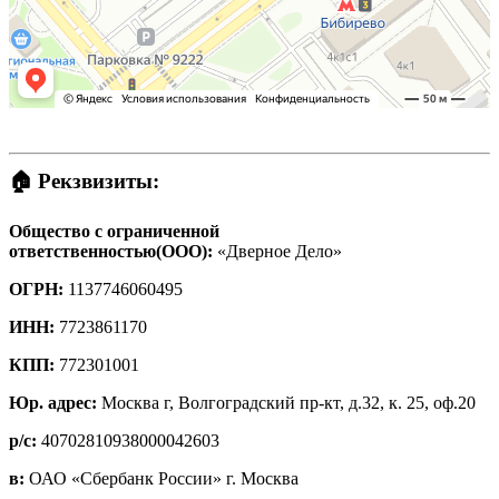
🏠 Рекзвизиты:
Общество с ограниченной
ответственностью(ООО):
«Дверное Дело»
ОГРН:
1137746060495
ИНН:
7723861170
КПП:
772301001
Юр. адрес:
Москва г, Волгоградский пр-кт, д.32, к. 25, оф.20
р/с:
40702810938000042603
в:
ОАО «Сбербанк России» г. Москва