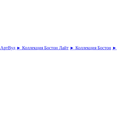
 АртВуд
► Коллекция Бостон Лайт
► Коллекция Бостон
►