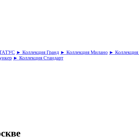
СТАТУС
► Коллекция Гранд
► Коллекция Милано
► Коллекция
ункер
► Коллекция Стандарт
оскве