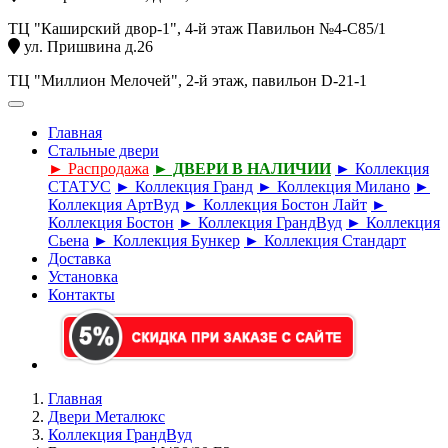
ТЦ "Каширский двор-1", 4-й этаж Павильон №4-С85/1
ул. Пришвина д.26
ТЦ "Миллион Мелочей", 2-й этаж, павильон D-21-1
Главная
Стальные двери
► Распродажа
► ДВЕРИ В НАЛИЧИИ
► Коллекция
СТАТУС
► Коллекция Гранд
► Коллекция Милано
►
Коллекция АртВуд
► Коллекция Бостон Лайт
►
Коллекция Бостон
► Коллекция ГрандВуд
► Коллекция
Сьена
► Коллекция Бункер
► Коллекция Стандарт
Доставка
Установка
Контакты
Главная
Двери Металюкс
Коллекция ГрандВуд