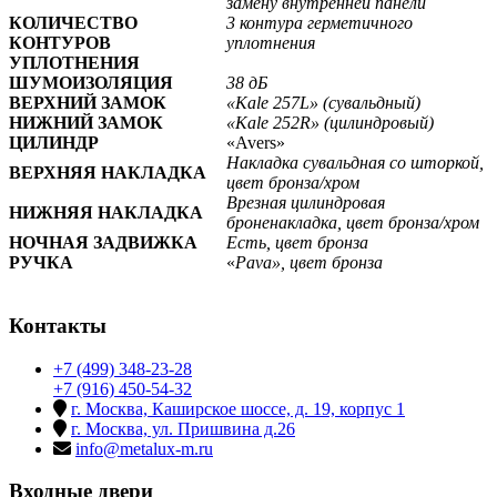
замену внутренней панели
КОЛИЧЕСТВО
3 контура герметичного
КОНТУРОВ
уплотнения
УПЛОТНЕНИЯ
ШУМОИЗОЛЯЦИЯ
38 дБ
ВЕРХНИЙ ЗАМОК
«Kale 257L» (сувальдный)
НИЖНИЙ ЗАМОК
«Kale 252R» (цилиндровый)
ЦИЛИНДР
«Avers»
Накладка сувальдная со шторкой,
ВЕРХНЯЯ НАКЛАДКА
цвет бронза/хром
Врезная цилиндровая
НИЖНЯЯ НАКЛАДКА
броненакладка, цвет бронза/хром
НОЧНАЯ ЗАДВИЖКА
Есть, цвет бронза
РУЧКА
«
Pava
», цвет бронза
Контакты
+7 (499) 348-23-28
+7 (916) 450-54-32
г. Москва, Каширское шоссе, д. 19, корпус 1
г. Москва, ул. Пришвина д.26
info@metalux-m.ru
Входные двери