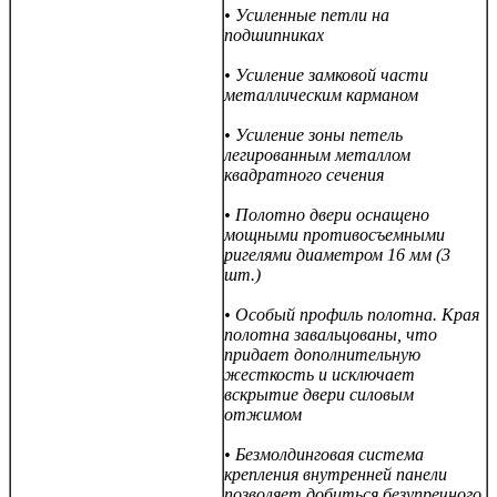
• Усиленные петли на
подшипниках
• Усиление замковой части
металлическим карманом
• Усиление зоны петель
легированным металлом
квадратного сечения
• Полотно двери оснащено
мощными противосъемными
ригелями диаметром 16 мм (3
шт.)
• Особый профиль полотна. Края
полотна завальцованы, что
придает дополнительную
жесткость и исключает
вскрытие двери силовым
отжимом
• Безмолдинговая система
крепления внутренней панели
позволяет добиться безупречного