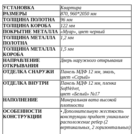
УСТАНОВКА
Квартира
РАЗМЕРЫ
870, 960*2050 мм
ТОЛЩИНА ПОЛОТНА
96 мм
ТОЛЩИНА КОРОБА
122 мм
ПОКРЫТИЕ МЕТАЛЛА
«Муар», цвет черный
ТОЛЩИНА МЕТАЛЛА
1,2 мм
ПОЛОТНА
ТОЛЩИНА МЕТАЛЛА
1,5 мм
КОРОБА
НАПРАВЛЕНИЕ
Дверь наружного открывания
ОТКРЫВАНИЯ
ОТДЕЛКА СНАРУЖИ
Панель МДФ 12 мм, эмаль,
цвет «Серый»
ОТДЕЛКА ВНУТРИ
Панель МДФ 12 мм, пленка
SoftVelvet,
цвет «Белый» №17
НАПОЛНЕНИЕ
Минеральная вата высокой
плотности
ОСОБЕННОСТИ
• Дополнительную жесткость
КОНСТРУКЦИИ
конструкции придает уникальное
расположение ребер (2
вертикальных,
2 горизонтальных)