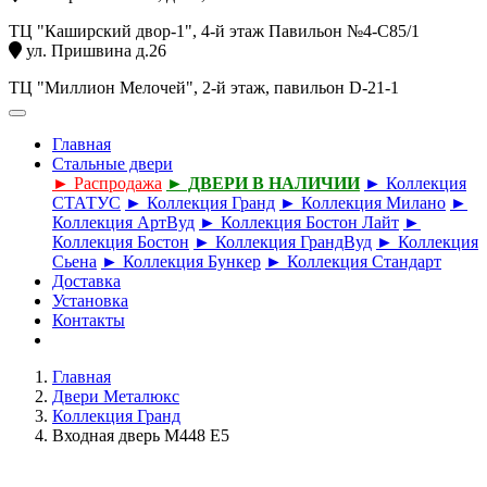
ТЦ "Каширский двор-1", 4-й этаж Павильон №4-С85/1
ул. Пришвина д.26
ТЦ "Миллион Мелочей", 2-й этаж, павильон D-21-1
Главная
Стальные двери
► Распродажа
► ДВЕРИ В НАЛИЧИИ
► Коллекция
СТАТУС
► Коллекция Гранд
► Коллекция Милано
►
Коллекция АртВуд
► Коллекция Бостон Лайт
►
Коллекция Бостон
► Коллекция ГрандВуд
► Коллекция
Сьена
► Коллекция Бункер
► Коллекция Стандарт
Доставка
Установка
Контакты
Главная
Двери Металюкс
Коллекция Гранд
Входная дверь М448 Е5