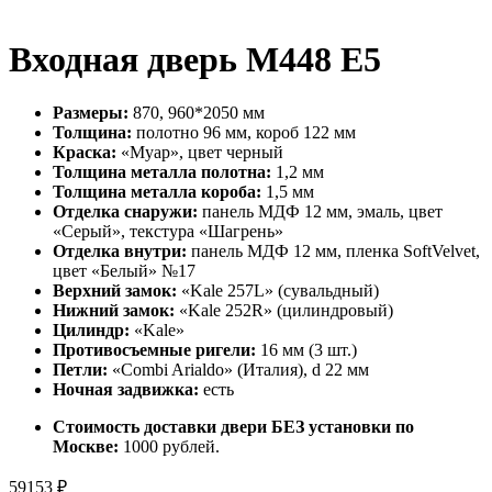
Входная дверь М448 Е5
Размеры:
870, 960*2050 мм
Толщина:
полотно 96 мм, короб 122 мм
Краска:
«Муар», цвет черный
Толщина металла полотна:
1,2 мм
Толщина металла короба:
1,5 мм
Отделка снаружи:
панель МДФ 12 мм, эмаль, цвет
«Серый», текстура «Шагрень»
Отделка внутри:
панель МДФ 12 мм, пленка SoftVelvet,
цвет «Белый» №17
Верхний замок:
«Kale 257L» (сувальдный)
Нижний замок:
«Kale 252R» (цилиндровый)
Цилиндр:
«Kale»
Противосъемные ригели:
16 мм (3 шт.)
Петли:
«Combi Arialdo» (Италия), d 22 мм
Ночная задвижка:
есть
Стоимость доставки двери БЕЗ установки по
Москве:
1000 рублей.
59153
₽