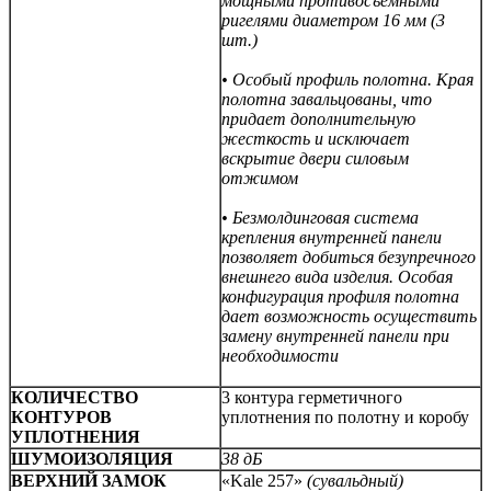
мощными противосъемными
ригелями диаметром 16 мм (3
шт.)
• Особый профиль полотна. Края
полотна завальцованы, что
придает дополнительную
жесткость и исключает
вскрытие двери силовым
отжимом
• Безмолдинговая система
крепления внутренней панели
позволяет добиться безупречного
внешнего вида изделия. Особая
конфигурация профиля полотна
дает возможность осуществить
замену внутренней панели при
необходимости
КОЛИЧЕСТВО
3 контура герметичного
КОНТУРОВ
уплотнения по полотну и коробу
УПЛОТНЕНИЯ
ШУМОИЗОЛЯЦИЯ
38 дБ
ВЕРХНИЙ ЗАМОК
«Kale 257»
(сувальдный)