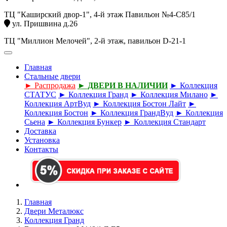
ТЦ "Каширский двор-1", 4-й этаж Павильон №4-С85/1
ул. Пришвина д.26
ТЦ "Миллион Мелочей", 2-й этаж, павильон D-21-1
Главная
Стальные двери
► Распродажа
► ДВЕРИ В НАЛИЧИИ
► Коллекция
СТАТУС
► Коллекция Гранд
► Коллекция Милано
►
Коллекция АртВуд
► Коллекция Бостон Лайт
►
Коллекция Бостон
► Коллекция ГрандВуд
► Коллекция
Сьена
► Коллекция Бункер
► Коллекция Стандарт
Доставка
Установка
Контакты
Главная
Двери Металюкс
Коллекция Гранд