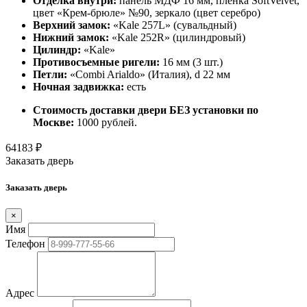
Отделка внутри:
панель МДФ 16 мм, пленка SoftVelvet,
цвет «Крем-брюле» №90, зеркало (цвет серебро)
Верхний замок:
«Kale 257L» (сувальдный)
Нижний замок:
«Kale 252R» (цилиндровый)
Цилиндр:
«Kale»
Противосъемные ригели:
16 мм (3 шт.)
Петли:
«Combi Arialdo» (Италия), d 22 мм
Ночная задвижка:
есть
Стоимость доставки двери БЕЗ установки по
Москве:
1000 рублей.
64183
₽
Заказать дверь
Заказать дверь
×
Имя
Телефон
Адрес