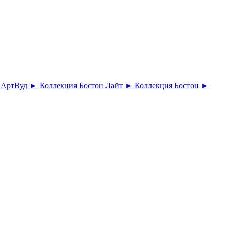
 АртВуд
► Коллекция Бостон Лайт
► Коллекция Бостон
►