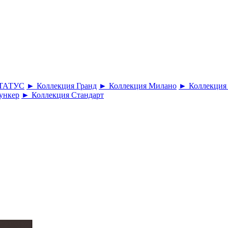
СТАТУС
► Коллекция Гранд
► Коллекция Милано
► Коллекция
ункер
► Коллекция Стандарт