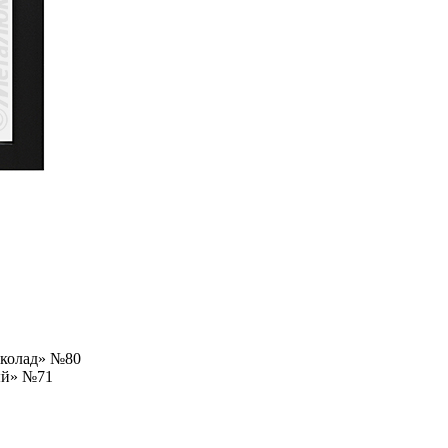
околад» №80
ый» №71