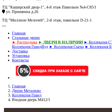
ТЦ "Каширский двор-1", 4-й этаж Павильон №4-С85/1
ул. Пришвина д.26
ТЦ "Миллион Мелочей", 2-й этаж, павильон D-21-1
Главная
Стальные двери
► Распродажа
► ДВЕРИ В НАЛИЧИИ
► Коллекция 
Коллекция ГрандВуд
► Коллекция Сьена
► Коллекция Б
Доставка
Установка
Контакты
Главная
Двери Металюкс
Коллекция Гранд
Входная дверь М412/1