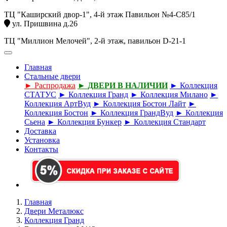
ТЦ "Каширский двор-1", 4-й этаж Павильон №4-С85/1
ул. Пришвина д.26
ТЦ "Миллион Мелочей", 2-й этаж, павильон D-21-1
Главная
Стальные двери
► Распродажа
► ДВЕРИ В НАЛИЧИИ
► Коллекция
СТАТУС
► Коллекция Гранд
► Коллекция Милано
►
Коллекция АртВуд
► Коллекция Бостон Лайт
►
Коллекция Бостон
► Коллекция ГрандВуд
► Коллекция
Сьена
► Коллекция Бункер
► Коллекция Стандарт
Доставка
Установка
Контакты
Главная
Двери Металюкс
Коллекция Гранд