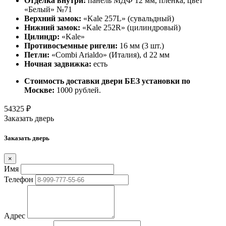
Отделка внутри:
панель МДФ 12 мм, пленка, цвет
«Белый» №71
Верхний замок:
«Kale 257L» (сувальдный)
Нижний замок:
«Kale 252R» (цилиндровый)
Цилиндр:
«Kale»
Противосъемные ригели:
16 мм (3 шт.)
Петли:
«Combi Arialdo» (Италия), d 22 мм
Ночная задвижка:
есть
Стоимость доставки двери БЕЗ установки по
Москве:
1000 рублей.
54325
₽
Заказать дверь
Заказать дверь
×
Имя
Телефон
Адрес