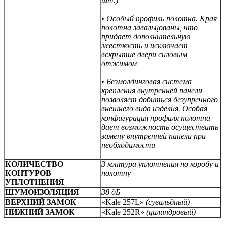
шт.)
• Особый профиль полотна. Края
полотна завальцованы, что
придает дополнительную
жесткость и исключает
вскрытие двери силовым
отжимом
• Безмолдинговая система
крепления внутренней панели
позволяет добиться безупречного
внешнего вида изделия. Особая
конфигурация профиля полотна
дает возможность осуществить
замену внутренней панели при
необходимости
КОЛИЧЕСТВО
3 контура уплотнения по коробу и
КОНТУРОВ
полотну
УПЛОТНЕНИЯ
ШУМОИЗОЛЯЦИЯ
38 дБ
ВЕРХНИЙ ЗАМОК
«Kale 257L»
(сувальдный)
НИЖНИЙ ЗАМОК
«Kale 252R»
(цилиндровый)