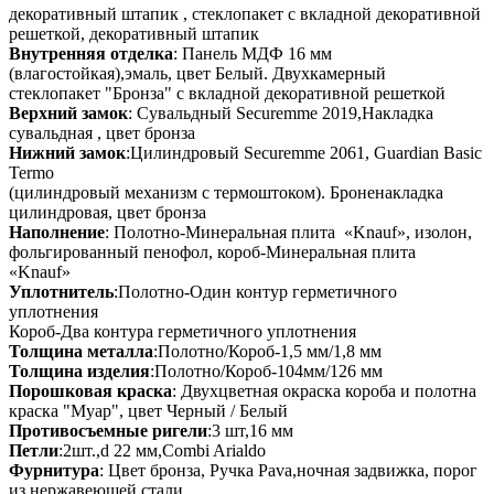
декоративный штапик , стеклопакет с вкладной декоративной
решеткой, декоративный штапик
Внутренняя отделка
: Панель МДФ 16 мм
(влагостойкая),эмаль, цвет Белый. Двухкамерный
стеклопакет "Бронза" с вкладной декоративной решеткой
Верхний замок
: Сувальдный Securemme 2019,Накладка
сувальдная , цвет бронза
Нижний замок
:Цилиндровый Securemme 2061, Guardian Basic
Termo
(цилиндровый механизм с термоштоком). Броненакладка
цилиндровая, цвет бронза
Наполнение
: Полотно-Минеральная плита «Knauf», изолон,
фольгированный пенофол, короб-Минеральная плита
«Knauf»
Уплотнитель
:Полотно-Один контур герметичного
уплотнения
Короб-Два контура герметичного уплотнения
Толщина металла
:Полотно/Короб-1,5 мм/1,8 мм
Толщина изделия
:Полотно/Короб-104мм/126 мм
Порошковая краска
: Двухцветная окраска короба и полотна
краска "Муар", цвет Черный / Белый
Противосъемные ригели
:3 шт,16 мм
Петли
:2шт.,d 22 мм,Combi Arialdo
Фурнитура
: Цвет бронза, Ручка Pava,ночная задвижка, порог
из нержавеющей стали