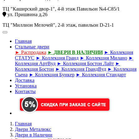
ТЦ "Каширский двор-1", 4-й этаж Павильон №4-С85/1
ул. Пришвина д.26
ТЦ "Миллион Мелочей", 2-й этаж, павильон D-21-1
Главная
Стальные двери
► Распродажа
► ДВЕРИ В НАЛИЧИИ
► Коллекция
СТАТУС
► Коллекция Гранд
► Коллекция Милано
►
Коллекция АртВуд
► Коллекция Бостон Лайт
►
Коллекция Бостон
► Коллекция ГрандВуд
► Коллекция
Сьена
► Коллекция Бункер
► Коллекция Стандарт
Доставка
Установка
Контакты
Главная
Двери Металюкс
Двери в Наличии