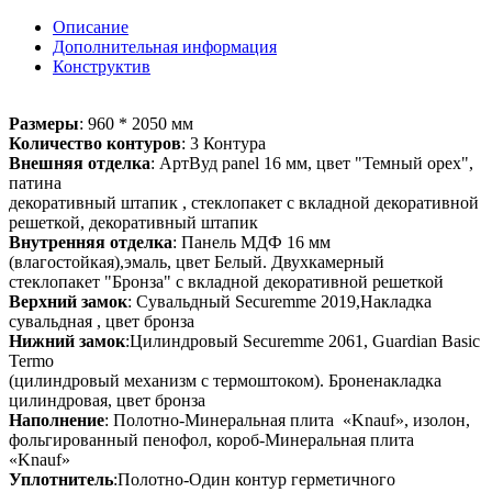
Описание
Дополнительная информация
Конструктив
Размеры
: 960 * 2050 мм
Количество контуров
: 3 Контура
Внешняя отделка
: АртВуд panel 16 мм, цвет "Темный орех",
патина
декоративный штапик , стеклопакет с вкладной декоративной
решеткой, декоративный штапик
Внутренняя отделка
: Панель МДФ 16 мм
(влагостойкая),эмаль, цвет Белый. Двухкамерный
стеклопакет "Бронза" с вкладной декоративной решеткой
Верхний замок
: Сувальдный Securemme 2019,Накладка
сувальдная , цвет бронза
Нижний замок
:Цилиндровый Securemme 2061, Guardian Basic
Termo
(цилиндровый механизм с термоштоком). Броненакладка
цилиндровая, цвет бронза
Наполнение
: Полотно-Минеральная плита «Knauf», изолон,
фольгированный пенофол, короб-Минеральная плита
«Knauf»
Уплотнитель
:Полотно-Один контур герметичного