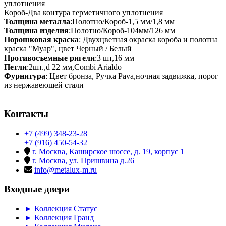
уплотнения
Короб-Два контура герметичного уплотнения
Толщина металла
:Полотно/Короб-1,5 мм/1,8 мм
Толщина изделия
:Полотно/Короб-104мм/126 мм
Порошковая краска
: Двухцветная окраска короба и полотна
краска "Муар", цвет Черный / Белый
Противосъемные ригели
:3 шт,16 мм
Петли
:2шт.,d 22 мм,Combi Arialdo
Фурнитура
: Цвет бронза, Ручка Pava,ночная задвижка, порог
из нержавеющей стали
Контакты
+7 (499) 348-23-28
+7 (916) 450-54-32
г. Москва, Каширское шоссе, д. 19, корпус 1
г. Москва, ул. Пришвина д.26
info@metalux-m.ru
Входные двери
► Коллекция Статус
► Коллекция Гранд