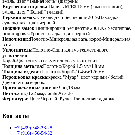
эмаль, цвет "Темная ночь" (шагрень)
Внутренняя отделка
:Панель МДФ 16 мм (влагостойкий),
эмаль, цвет " Белый" гладкий
Верхний замок
: Сувальдный Securemme 2019,Накладка
сувальдная , цвет черный
Нижний замок
:Цилиндровый Securemme 2061,К2 Securemme,
цилиндровая броненакладка, цвет черный
Наполнение
:Полотно-Минеральная вата, короб-Минеральная
вата
Уплотнитель
:Полотно-Один контур герметичного
уплотнения
Короб-Два контура герметичного уплотнения
Толщина металла
:Полотно/Короб-1,5 мм/1,8 мм
Толщина изделия
:Полотно/Короб-104мм/126 мм
Порошковая краска
:краска "Муар", цвет черный / белый.
Двухцветная коробка
Противосъемные ригели
:3 шт,16 мм
Петли
:2шт.,d 22 мм,Combi Arialdo
Фурнитура
: Цвет Черный, Ручка Tor, ночная задвижка
Контакты
+7 (499) 348-23-28
+7 (916) 450-54-32