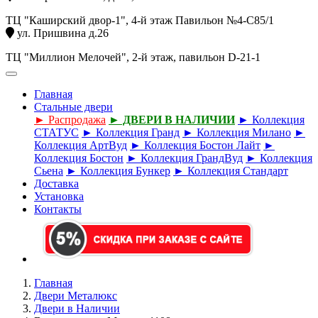
ТЦ "Каширский двор-1", 4-й этаж Павильон №4-С85/1
ул. Пришвина д.26
ТЦ "Миллион Мелочей", 2-й этаж, павильон D-21-1
Главная
Стальные двери
► Распродажа
► ДВЕРИ В НАЛИЧИИ
► Коллекция
СТАТУС
► Коллекция Гранд
► Коллекция Милано
►
Коллекция АртВуд
► Коллекция Бостон Лайт
►
Коллекция Бостон
► Коллекция ГрандВуд
► Коллекция
Сьена
► Коллекция Бункер
► Коллекция Стандарт
Доставка
Установка
Контакты
Главная
Двери Металюкс
Двери в Наличии