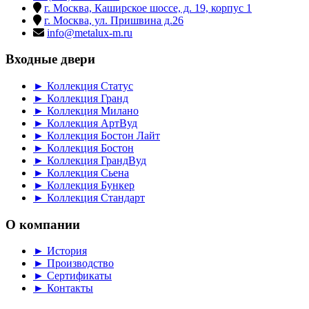
г. Москва, Каширское шоссе, д. 19, корпус 1
г. Москва, ул. Пришвина д.26
info@metalux-m.ru
Входные двери
► Коллекция Статус
► Коллекция Гранд
► Коллекция Милано
► Коллекция АртВуд
► Коллекция Бостон Лайт
► Коллекция Бостон
► Коллекция ГрандВуд
► Коллекция Сьена
► Коллекция Бункер
► Коллекция Стандарт
О компании
► История
► Производство
► Сертификаты
► Контакты