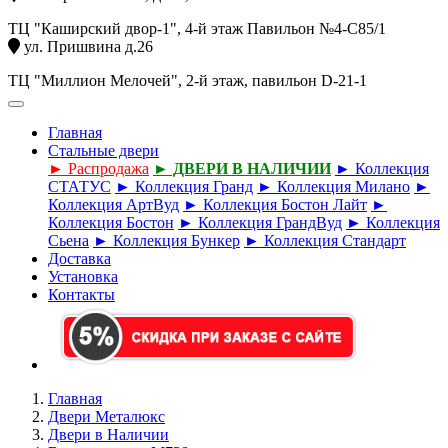
ТЦ "Каширский двор-1", 4-й этаж Павильон №4-С85/1
ул. Пришвина д.26
ТЦ "Миллион Мелочей", 2-й этаж, павильон D-21-1
Главная
Стальные двери
► Распродажа
► ДВЕРИ В НАЛИЧИИ
► Коллекция
СТАТУС
► Коллекция Гранд
► Коллекция Милано
►
Коллекция АртВуд
► Коллекция Бостон Лайт
►
Коллекция Бостон
► Коллекция ГрандВуд
► Коллекция
Сьена
► Коллекция Бункер
► Коллекция Стандарт
Доставка
Установка
Контакты
Главная
Двери Металюкс
Двери в Наличии