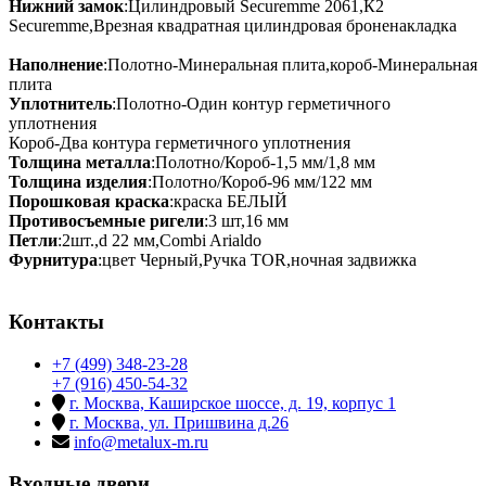
Нижний замок
:Цилиндровый Securemme 2061,К2
Securemme,Врезная квадратная цилиндровая броненакладка
Наполнение
:Полотно-Минеральная плита,короб-Минеральная
плита
Уплотнитель
:Полотно-Один контур герметичного
уплотнения
Короб-Два контура герметичного уплотнения
Толщина металла
:Полотно/Короб-1,5 мм/1,8 мм
Толщина изделия
:Полотно/Короб-96 мм/122 мм
Порошковая краска
:краска БЕЛЫЙ
Противосъемные ригели
:3 шт,16 мм
Петли
:2шт.,d 22 мм,Combi Arialdo
Фурнитура
:цвет Черный,Ручка TOR,ночная задвижка
Контакты
+7 (499) 348-23-28
+7 (916) 450-54-32
г. Москва, Каширское шоссе, д. 19, корпус 1
г. Москва, ул. Пришвина д.26
info@metalux-m.ru
Входные двери