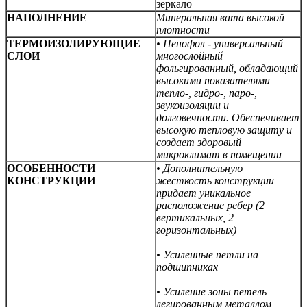
зеркало
НАПОЛНЕНИЕ
Минеральная вата высокой
плотности
ТЕРМОИЗОЛИРУЮЩИЕ
• Пенофол - универсальный
СЛОИ
многослойный
фольгированный, обладающий
высокими показателями
тепло-, гидро-, паро-,
звукоизоляции и
долговечности. Обеспечивает
высокую тепловую защиту и
создает здоровый
микроклимат в помещении
ОСОБЕННОСТИ
• Дополнительную
КОНСТРУКЦИИ
жесткость конструкции
придает уникальное
расположение ребер (
2
вертикальных,
2
горизонтальных)
• Усиленные петли на
подшипниках
• Усиление зоны петель
легированным металлом