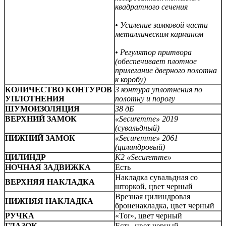
квадратного сечения
• Усиление замковой части
металлическим карманом
• Регулятор притвора
(обеспечивает плотное
прилегание дверного полотна
к коробу)
КОЛИЧЕСТВО КОНТУРОВ
3 контура уплотнения по
УПЛОТНЕНИЯ
полотну и порогу
ШУМОИЗОЛЯЦИЯ
38 дБ
ВЕРХНИЙ ЗАМОК
«Securemme» 2019
(сувальдный)
НИЖНИЙ ЗАМОК
«Securemme» 2061
(цилиндровый)
ЦИЛИНДР
К2 «Securemme»
НОЧНАЯ ЗАДВИЖКА
Есть
Накладка сувальдная со
ВЕРХНЯЯ НАКЛАДКА
шторкой, цвет черный
Врезная цилиндровая
НИЖНЯЯ НАКЛАДКА
броненакладка, цвет черный
РУЧКА
«Tor», цвет черный
ГЛАЗОК
Есть, цвет черный