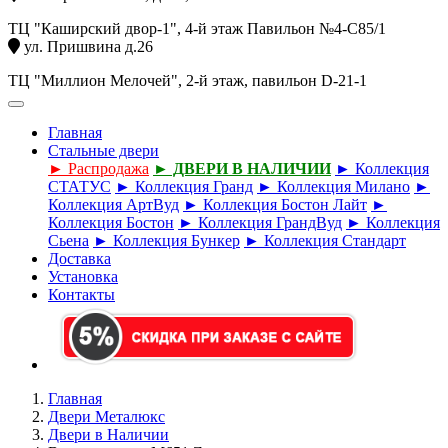
ТЦ "Каширский двор-1", 4-й этаж Павильон №4-С85/1
ул. Пришвина д.26
ТЦ "Миллион Мелочей", 2-й этаж, павильон D-21-1
Главная
Стальные двери
► Распродажа
► ДВЕРИ В НАЛИЧИИ
► Коллекция
СТАТУС
► Коллекция Гранд
► Коллекция Милано
►
Коллекция АртВуд
► Коллекция Бостон Лайт
►
Коллекция Бостон
► Коллекция ГрандВуд
► Коллекция
Сьена
► Коллекция Бункер
► Коллекция Стандарт
Доставка
Установка
Контакты
Главная
Двери Металюкс
Двери в Наличии