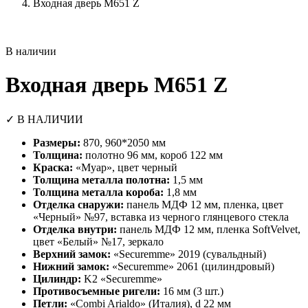
Входная дверь М651 Z
В наличии
Входная дверь М651 Z
✓ В НАЛИЧИИ
Размеры:
870, 960*2050 мм
Толщина:
полотно 96 мм, короб 122 мм
Краска:
«Муар», цвет черный
Толщина металла полотна:
1,5 мм
Толщина металла короба:
1,8 мм
Отделка снаружи:
панель МДФ 12 мм, пленка, цвет
«Черный» №97, вставка из черного глянцевого стекла
Отделка внутри:
панель МДФ 12 мм, пленка SoftVelvet,
цвет «Белый» №17, зеркало
Верхний замок:
«Securemme» 2019 (сувальдный)
Нижний замок:
«Securemme» 2061 (цилиндровый)
Цилиндр:
K2 «Securemme»
Противосъемные ригели:
16 мм (3 шт.)
Петли:
«Combi Arialdo» (Италия), d 22 мм